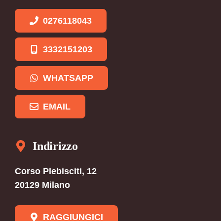
0276118043
3332151203
WHATSAPP
EMAIL
Indirizzo
Corso Plebisciti, 12
20129 Milano
RAGGIUNGICI