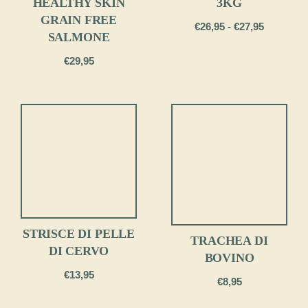
HEALTHY SKIN
3KG
GRAIN FREE
Fascia
€
26,95
-
€
27,95
SALMONE
di
prezzo:
€
29,95
da
€26,95
a
€27,95
STRISCE DI PELLE
TRACHEA DI
DI CERVO
BOVINO
€
13,95
€
8,95