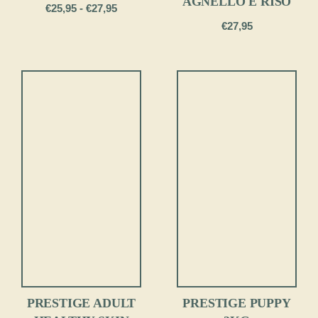
AGNELLO E RISO
Fascia
€
25,95
-
€
27,95
di
€
27,95
prezzo:
da
€25,95
a
€27,95
PRESTIGE ADULT
PRESTIGE PUPPY