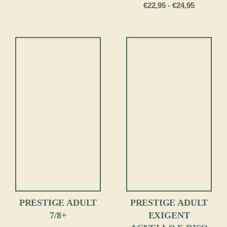
Fascia
€
22,95
-
€
24,95
di
prezzo:
da
€22,95
a
€24,95
PRESTIGE ADULT
PRESTIGE ADULT
EXIGENT
7/8+