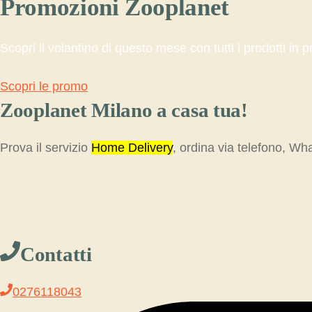
Promozioni Zooplanet
Scopri il volantino di questo mese con tutti i prodotti in
Scopri le promo
Zooplanet Milano a casa tua!
Prova il servizio
Home Delivery
, ordina via telefono, W
Contatti
0276118043