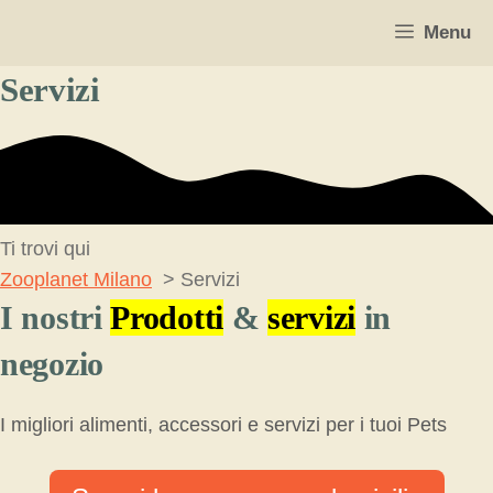
Vai
Menu
al
contenuto
Servizi
Ti trovi qui
Zooplanet Milano
Servizi
I nostri
Prodotti
&
servizi
in
negozio
I migliori alimenti, accessori e servizi per i tuoi Pets