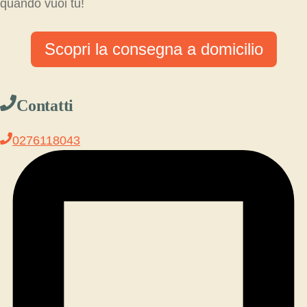
quando vuoi tu!
Scopri la consegna a domicilio
Contatti
0276118043