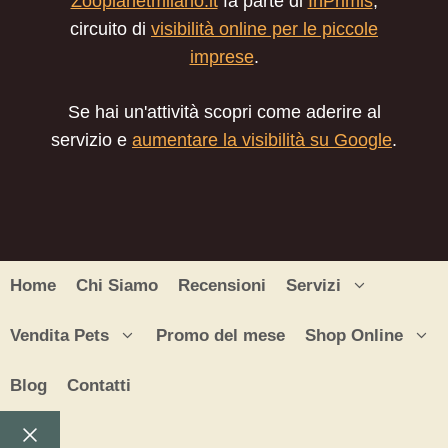
Zooplanetmilano.it
fa parte di
InPrimis
,
circuito di
visibilità online per le piccole
imprese
.
Se hai un'attività scopri come aderire al
servizio e
aumentare la visibilità su Google
.
Home
Chi Siamo
Recensioni
Servizi
Vendita Pets
Promo del mese
Shop Online
Blog
Contatti