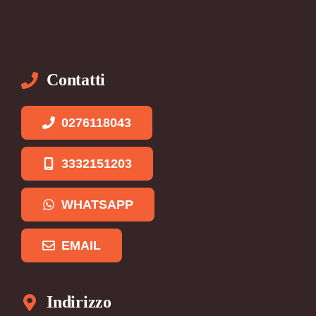
Contatti
0276118043
3332151203
WHATSAPP
EMAIL
Indirizzo